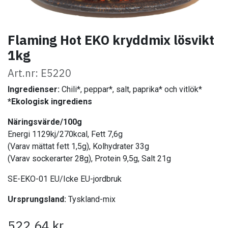
Flaming Hot EKO kryddmix lösvikt
1kg
Art.nr: E5220
Ingredienser:
Chili*, peppar*, salt, paprika* och vitlök*
*Ekologisk ingrediens
Näringsvärde/100g
Energi 1129kj/270kcal, Fett 7,6g
(Varav mättat fett 1,5g), Kolhydrater 33g
(Varav sockerarter 28g), Protein 9,5g, Salt 21g
SE-EKO-01 EU/Icke EU-jordbruk
Ursprungsland:
Tyskland-mix
522,64
kr