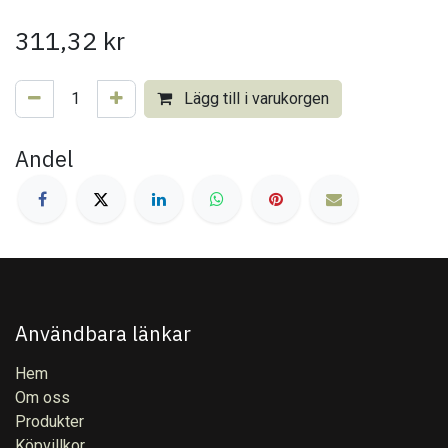
311,32
kr
Lägg till i varukorgen
Andel
Användbara länkar
Hem
Om oss
Produkter
Köpvillkor