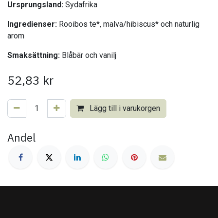
Ursprungsland:
Sydafrika
Ingredienser:
Rooibos te*, malva/hibiscus* och naturlig
arom
Smaksättning:
Blåbär och vanilj
52,83
kr
Lägg till i varukorgen
Andel