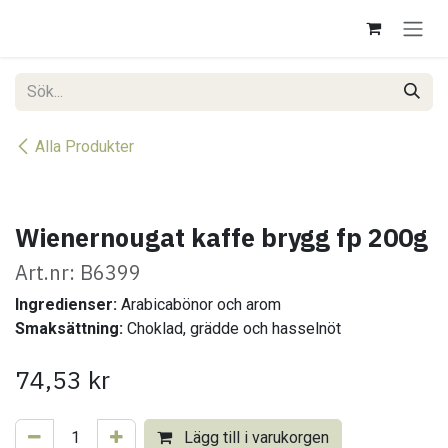
Hoppa till innehåll
Alla Produkter
Wienernougat kaffe brygg fp 200g
Art.nr: B6399
Ingredienser:
Arabicabönor och arom
Smaksättning:
Choklad, grädde och hasselnöt
74,53
kr
Lägg till i varukorgen