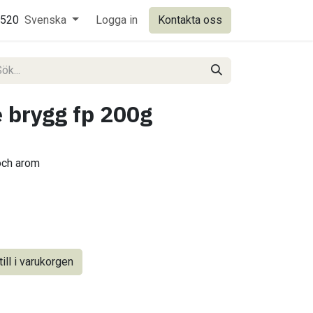
0520
Svenska
Logga in
Kontakta oss
 brygg fp 200g
och arom
ill i varukorgen