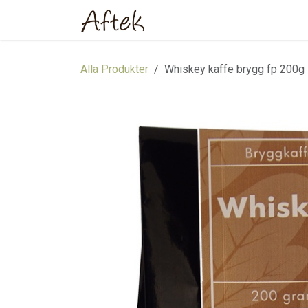
Hoppa till innehåll
Hem
Webbutik
Om oss
Alla Produkter
Whiskey kaffe brygg fp 200g