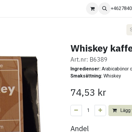
Kontakta oss
+462784
Whiskey kaffe
Art.nr: B6389
Ingredienser:
Arabicabönor 
Smaksättning:
Whiskey
74,53
kr
Lägg t
Andel