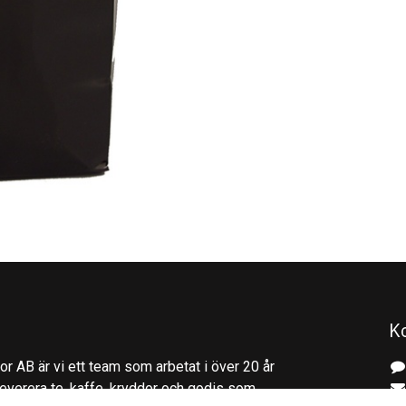
K
r AB är vi ett team som arbetat i över 20 år
everera te, kaffe, kryddor och godis som