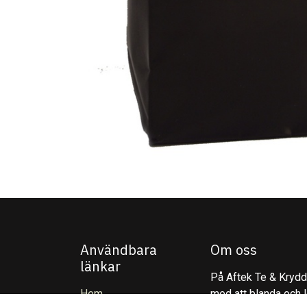
Användbara
Om oss
länkar
På Aftek Te & Kryddo
Hem
med att blanda och l