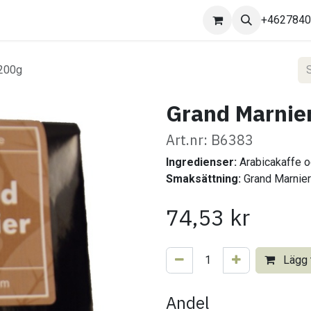
Kontakta oss
+462784
 200g
Grand Marnier
Art.nr: B6383
Ingredienser:
Arabicakaffe 
Smaksättning:
Grand Marnier
74,53
kr
Lägg t
Andel