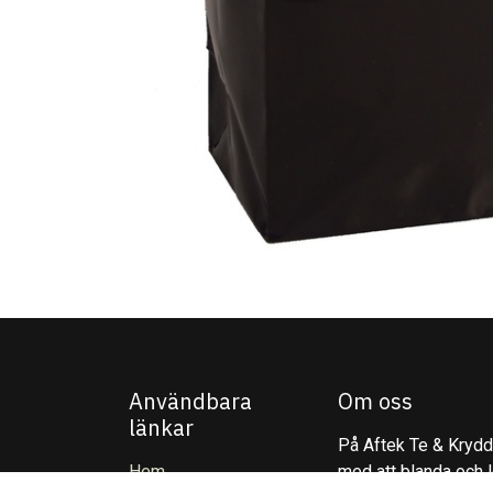
Användbara
Om oss
länkar
På Aftek Te & Kryddo
Hem
med att blanda och l