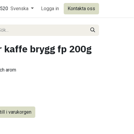
0520
Svenska
Logga in
Kontakta oss
 kaffe brygg fp 200g
och arom
ill i varukorgen