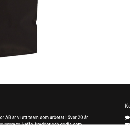
K
r AB är vi ett team som arbetat i över 20 år
everera te, kaffe, kryddor och godis som