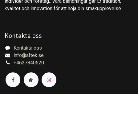
individer och företag,. Våra blandningar ger Er tradition,
kvalitet och innovation för att höja din smakupplevelse.
Kontakta oss
Kontakta oss
info@aftek.se
+4627840520
Copyright © Aftek Te & Kryddor AB
English (US)
|
Svenska
Drivs med
- Den #1
e-handelssystem med öppen
källkod