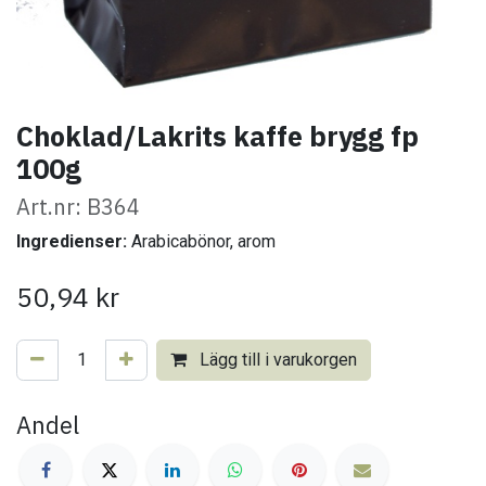
Choklad/Lakrits kaffe brygg fp
100g
Art.nr: B364
Ingredienser:
Arabicabönor, arom
50,94
kr
Lägg till i varukorgen
Andel