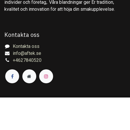
individer och företag,. Våra blandningar ger Er tradition,
kvalitet och innovation för att höja din smakupplevelse.
Kontakta oss
Kontakta oss
info@aftek.se
+4627840520
Copyright © Aftek Te & Kryddor AB
English (US)
|
Svenska
Drivs med
- Den #1
e-handelssystem med öppen
källkod