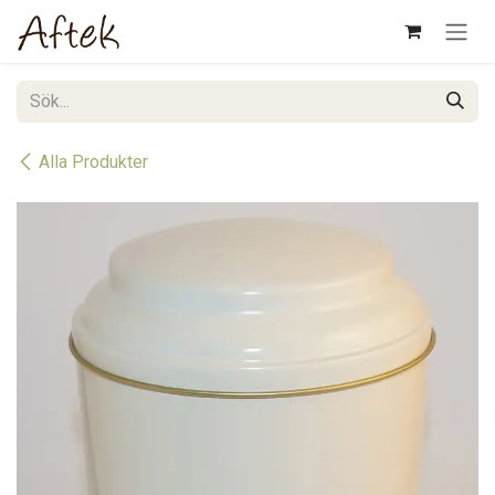
Hoppa till innehåll
Alla Produkter