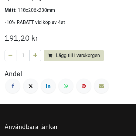
Mått:
118x206x230mm
-10% RABATT vid köp av 4st
191,20
kr
Lägg till i varukorgen
Andel
Användbara länkar