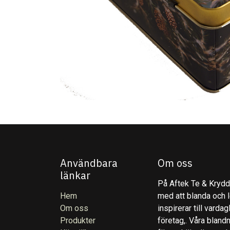
Användbara
Om oss
länkar
På Aftek Te & Kryddo
Hem
med att blanda och l
Om oss
inspirerar till varda
Produkter
företag,. Våra blandn