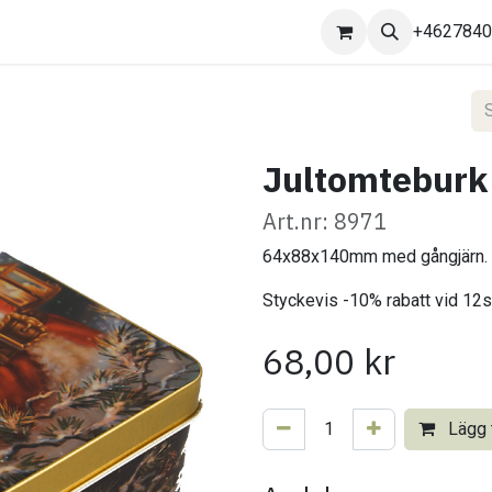
Kontakta oss
+462784
Jultomtebur
Art.nr: 8971
64x88x140mm med gångjärn.
Styckevis -10% rabatt vid 12s
68,00
kr
Lägg t