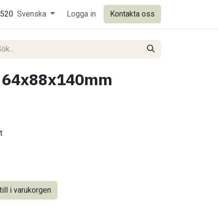
0520
Svenska
Logga in
Kontakta oss
k 64x88x140mm
t
ill i varukorgen