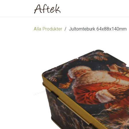
Hoppa till innehåll
Hem
Webbutik
Om oss
Alla Produkter
Jultomteburk 64x88x140mm