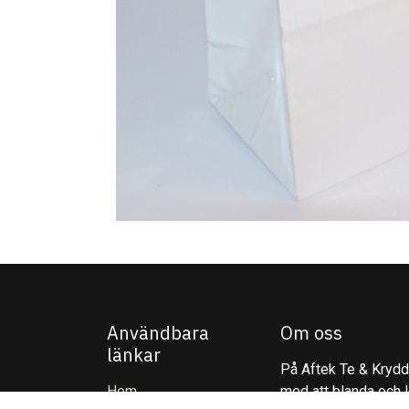
Användbara
Om oss
länkar
På Aftek Te & Kryddo
Hem
med att blanda och l