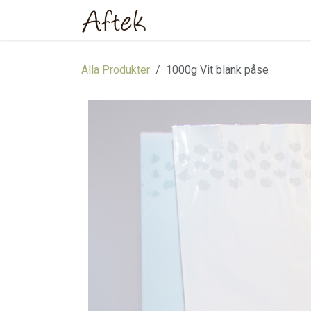
Hoppa till innehåll
Hem
Webbutik
Om oss
Alla Produkter
1000g Vit blank påse