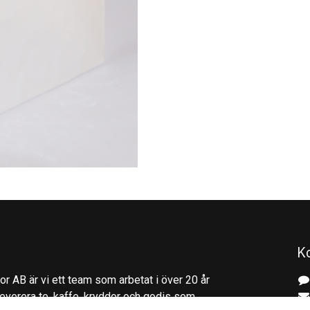
K
r AB är vi ett team som arbetat i över 20 år
everera te, kaffe, kryddor och godis som