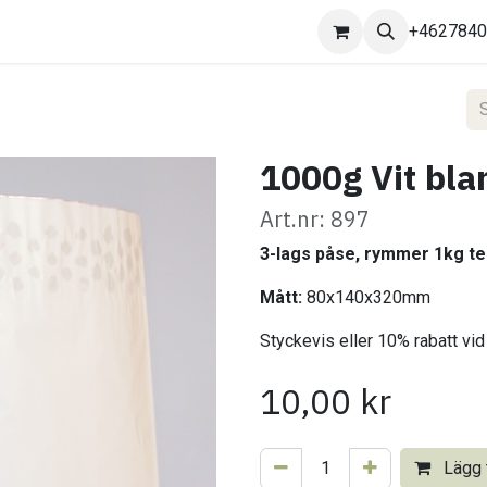
Kontakta oss
+462784
1000g Vit bla
Art.nr: 897
3-lags påse, rymmer 1kg te
Mått:
80x140x320mm
Styckevis eller 10% rabatt vid
10,00
kr
Lägg t