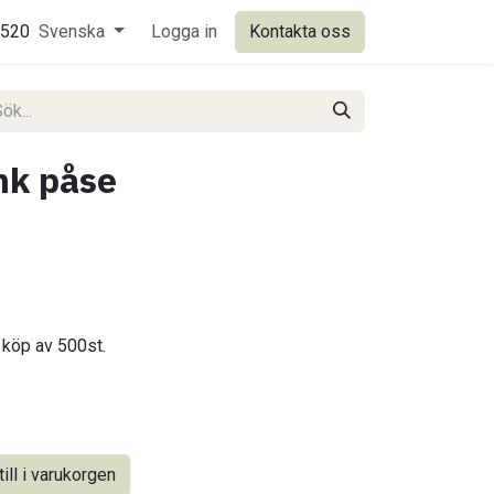
0520
Svenska
Logga in
Kontakta oss
nk påse
 köp av 500st.
ill i varukorgen