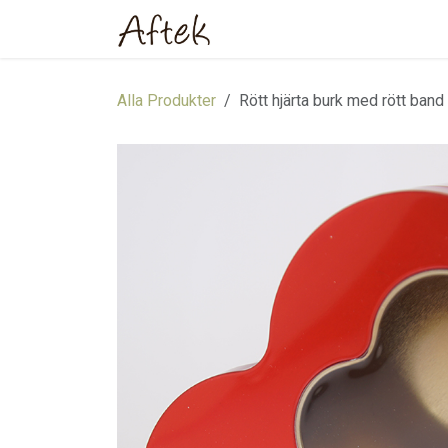
Hoppa till innehåll
Hem
Webbutik
Om oss
Alla Produkter
Rött hjärta burk med rött band