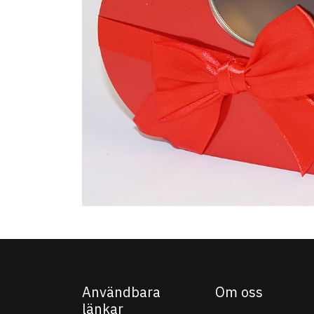
Användbara
Om oss
länkar