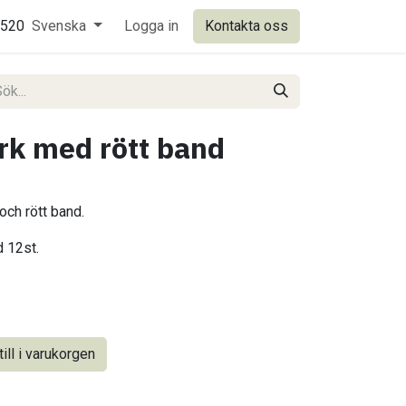
0520
Svenska
Logga in
Kontakta oss
urk med rött band
ch rött band.
d 12st.
ill i varukorgen