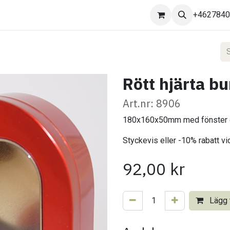
Kontakta oss
+462784
Rött hjärta b
Art.nr: 8906
180x160x50mm med fönster o
Styckevis eller -10% rabatt vi
92,00
kr
Lägg t