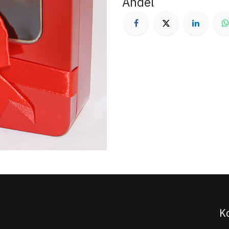
Andel
K