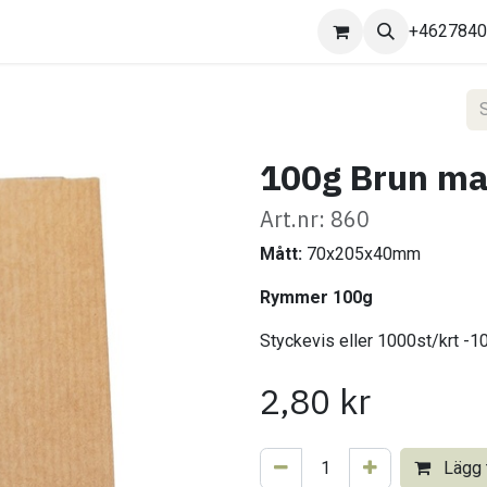
Kontakta oss
+462784
100g Brun ma
Art.nr: 860
Mått:
70x205x40mm
Rymmer 100g
Styckevis eller 1000st/krt 
2,80
kr
Lägg t