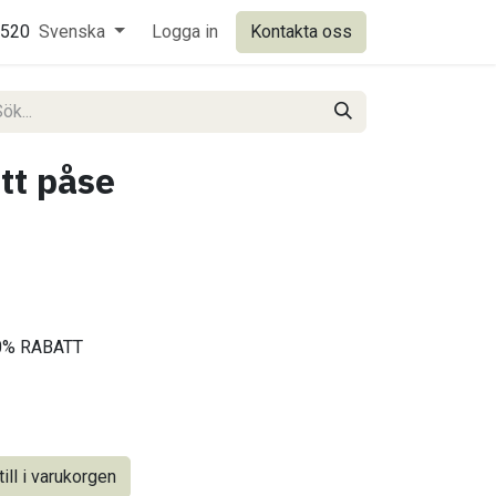
0520
Svenska
Logga in
Kontakta oss
tt påse
-10% RABATT
ill i varukorgen