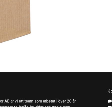
K
r AB är vi ett team som arbetat i över 20 år
everera te, kaffe, kryddor och godis som