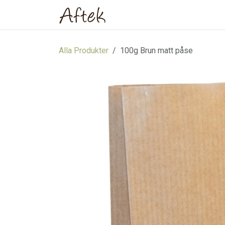
Hoppa till innehåll
Hem
Webbutik
Om oss
Alla Produkter
100g Brun matt påse