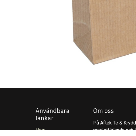
Användbara
Om oss
länkar
På Aftek Te & Kryddo
Hem
med att blanda och l