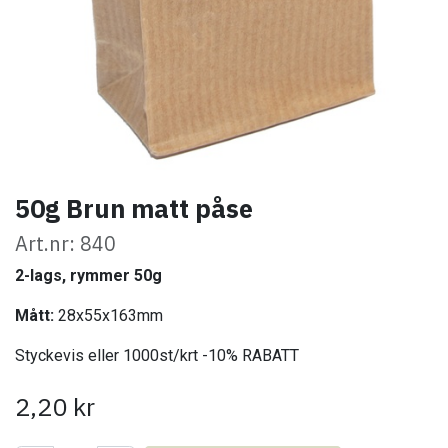
50g Brun matt påse
Art.nr: 840
2-lags, rymmer 50g
Mått:
28x55x163mm
Styckevis eller 1000st/krt -10% RABATT
2,20
kr