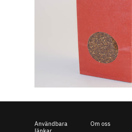
Användbara
Om oss
länkar