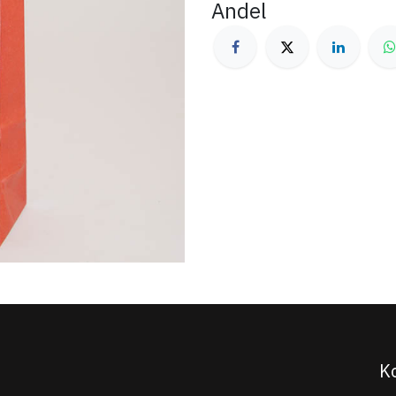
Andel
K