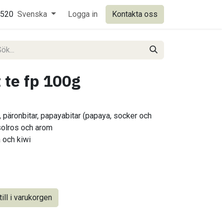
0520
Svenska
Logga in
Kontakta oss
 te fp 100g
, päronbitar, papayabitar (papaya, socker och
solros och arom
 och kiwi
ill i varukorgen