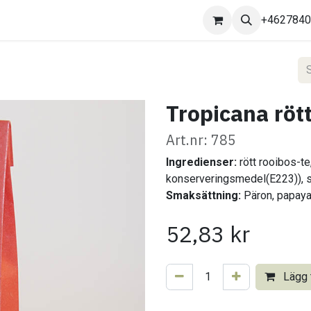
Kontakta oss
+462784
Tropicana rött
Art.nr: 785
Ingredienser:
rött rooibos-te
konserveringsmedel(E223)), 
Smaksättning:
Päron, papaya
52,83
kr
Lägg t