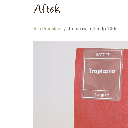
Hoppa till innehåll
Hem
Webbutik
Om oss
Alla Produkter
Tropicana rött te fp 100g