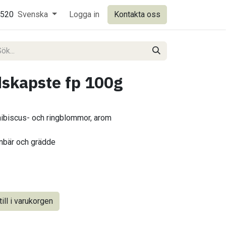
0520
Svenska
Logga in
Kontakta oss
dskapste fp 100g
hibiscus- och ringblommor, arom
rnbär och grädde
ill i varukorgen