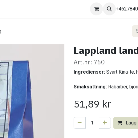
Kontakta oss
+462784
g
Lappland lan
Art.nr: 760
Ingredienser:
Svart Kina-te, 
Smaksättning:
Rabarber, bjö
51,89
kr
Lägg t