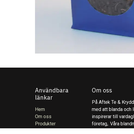
Användbara
Om oss
länkar
På Aftek Te & Kryddo
Hem
med att blanda och l
Om oss
inspirerar till varda
Produkter
företag,. Våra blandn
Köpvillkor
för att höja din sma