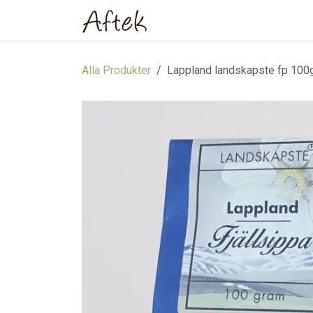
Hoppa till innehåll
Hem
Webbutik
Om oss
Alla Produkter
Lappland landskapste fp 100