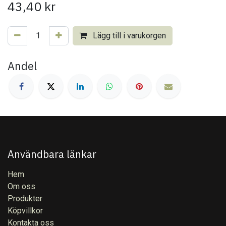
43,40
kr
Lägg till i varukorgen
Andel
Användbara länkar
Hem
Om oss
Produkter
Köpvillkor
Kontakta oss