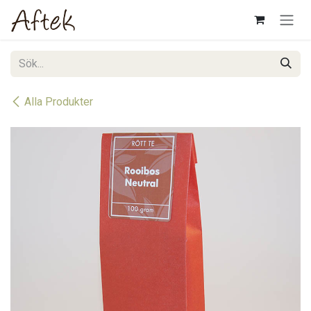
Hoppa till innehåll
Alla Produkter