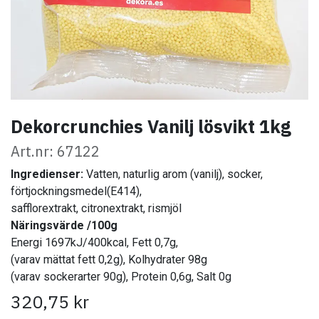
Dekorcrunchies Vanilj lösvikt 1kg
Art.nr: 67122
Ingredienser:
Vatten, naturlig arom (vanilj), socker,
förtjockningsmedel(E414),
safflorextrakt, citronextrakt, rismjöl
Näringsvärde /100g
Energi 1697kJ/400kcal, Fett 0,7g,
(varav mättat fett 0,2g), Kolhydrater 98g
(varav sockerarter 90g), Protein 0,6g, Salt 0g
320,75
kr