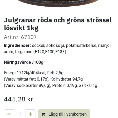
Julgranar röda och gröna strössel
lösvikt 1kg
Art.nr: 67107
Ingredienser:
socker, solrosolja, potatisstärkelse, rismjöl,
arom, färgämne (E120,E100,E133)
Näringsvärde /100g
​
Energi 1712kj/404kcal, Fett 2,5g
(Varav mättat fett 0,17g), Kolhydrater 94,7g
(Varav sockerarter 89,6g), Protein 0,19g, Salt <0,1g
445,28
kr
Lägg till i varukorgen