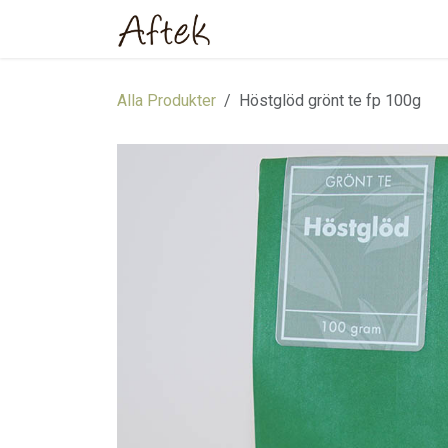
Hoppa till innehåll
Hem
Webbutik
Om oss
Alla Produkter
Höstglöd grönt te fp 100g