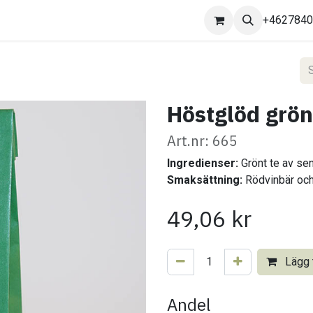
Kontakta oss
+462784
Höstglöd grön
Art.nr: 665
Ingredienser:
Grönt te av se
Smaksättning:
Rödvinbär oc
49,06
kr
Lägg t
Andel