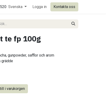
0520
Svenska
Logga in
Kontakta oss
t te fp 100g
ncha, gunpowder, safflor och arom
h grädde
ill i varukorgen