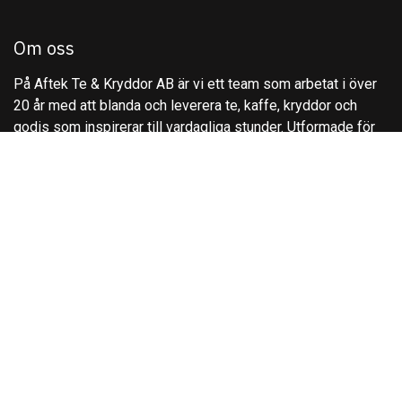
Om oss
På Aftek Te & Kryddor AB är vi ett team som arbetat i över
20 år med att blanda och leverera te, kaffe, kryddor och
godis som inspirerar till vardagliga stunder. Utformade för
individer och företag,. Våra blandningar ger Er tradition,
kvalitet och innovation för att höja din smakupplevelse.
Kontakta oss
Kontakta oss
info@aftek.se
+4627840520