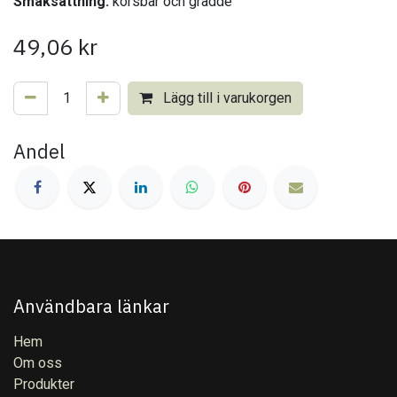
Smaksättning:
körsbär och grädde
49,06
kr
Lägg till i varukorgen
Andel
Användbara länkar
Hem
Om oss
Produkter