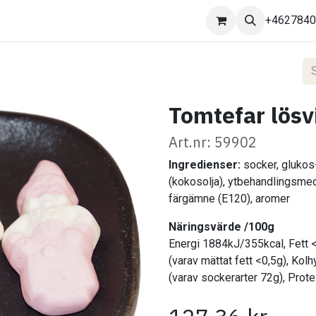
Kontakta oss
+462784
Tomtefar lösv
Art.nr: 59902
Ingredienser:
socker, glukos-
(kokosolja), ytbehandlingsme
färgämne (E120), aromer
​
Näringsvärde /100g
Energi 1884kJ/355kcal, Fett 
(varav mättat fett <0,5g), Kol
(varav sockerarter 72g), Prote