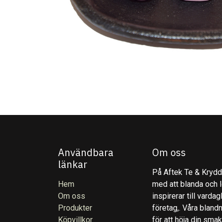
Användbara
Om oss
länkar
På Aftek Te & Kryddo
Hem
med att blanda och l
Om oss
inspirerar till varda
Produkter
företag,. Våra blandn
Köpvillkor
för att höja din sma