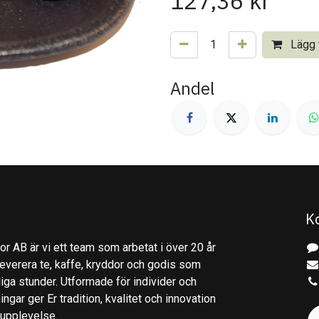
127,36
kr
Lägg t
Andel
K
r AB är vi ett team som arbetat i över 20 år
everera te, kaffe, kryddor och godis som
gliga stunder. Utformade för individer och
ingar ger Er tradition, kvalitet och innovation
kupplevelse.