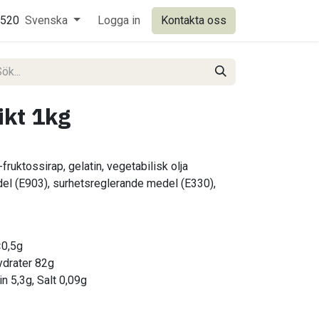
0520
Svenska
Logga in
Kontakta oss
ikt 1kg
fruktossirap, gelatin, vegetabilisk olja
del (E903), surhetsreglerande medel (E330),
<0,5g
hydrater 82g
in 5,3g, Salt 0,09g