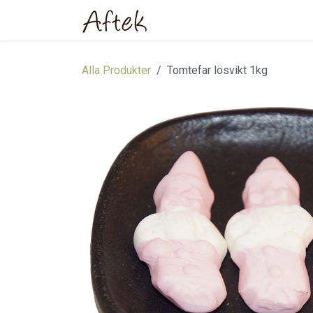
Hoppa till innehåll
Hem
Webbutik
Om oss
Alla Produkter
Tomtefar lösvikt 1kg