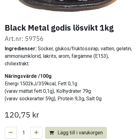
Black Metal godis lösvikt 1kg
Art.nr: 59756
Ingredienser:
Socker, glukos/fruktossirap, vatten, gelatin,
ammoniumklorid, lakrits, arom, färgämne (E153),
chiliextrakt.
​
Näringsvärde /100g
Energi 1502kJ/359kcal, Fett 0,1g
(varav mättat fett 0,1g), Kolhydrater 79g
(varav sockerarter 59g), Protein 9,3g, Salt 0g
120,75
kr
Lägg till i varukorgen