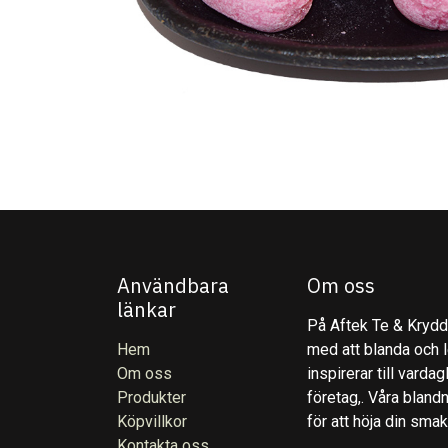
Användbara
Om oss
länkar
På Aftek Te & Kryddo
Hem
med att blanda och l
Om oss
inspirerar till varda
Produkter
företag,. Våra blandn
Köpvillkor
för att höja din sma
Kontakta oss