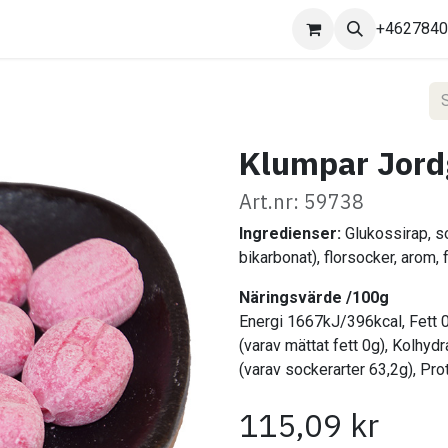
Kontakta oss
+462784
Klumpar Jord
Art.nr: 59738
Ingredienser:
Glukossirap, so
bikarbonat), florsocker, arom,
Näringsvärde /100g
Energi 1667kJ/396kcal, Fett 
(varav mättat fett 0g), Kolhyd
(varav sockerarter 63,2g), Pro
115,09
kr