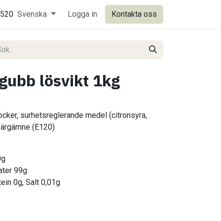
0520
Svenska
Logga in
Kontakta oss
gubb lösvikt 1kg
cker, surhetsreglerande medel (citronsyra,
 färgämne (E120)
0g
rater 99g
tein 0g, Salt 0,01g