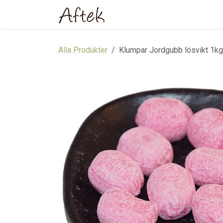
Hoppa till innehåll
Hem
Webbutik
Om oss
Alla Produkter
Klumpar Jordgubb lösvikt 1kg