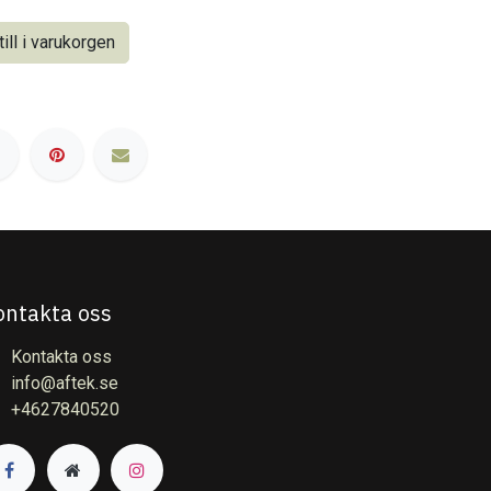
ill i varukorgen
ontakta oss
Kontakta oss
info@aftek.se
+4627840520