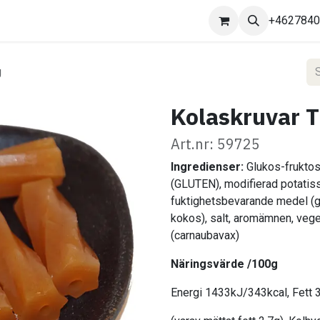
Kontakta oss
+462784
g
Kolaskruvar T
Art.nr: 59725
Ingredienser:
Glukos-frukto
(GLUTEN), modifierad potatis
fuktighetsbevarande medel (gly
kokos), salt, aromämnen, vege
(carnaubavax)
Näringsvärde /100g
Energi 1433kJ/343kcal, Fett 