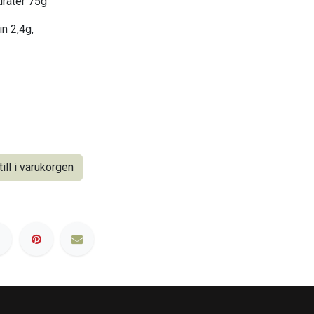
drater 75g
in 2,4g,
ill i varukorgen