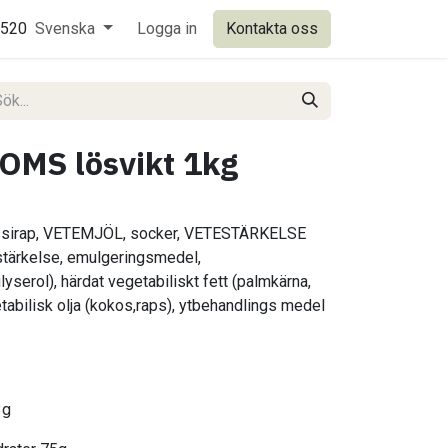
0520
Svenska
Logga in
Kontakta oss
OMS lösvikt 1kg
ssirap, VETEMJÖL, socker, VETESTÄRKELSE
stärkelse, emulgeringsmedel,
serol), härdat vegetabiliskt fett (palmkärna,
tabilisk olja (kokos,raps), ytbehandlings medel
3g