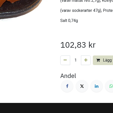
(varav mättat fett 2,7g), Kolhy
(varav sockerarter 47g), Prote
Salt 0,74g
102,83
kr
Lägg t
Andel