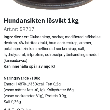
Hundansikten lösvikt 1kg
Art.nr: 59717
Ingredienser:
Glukossirap, socker, modifierad stärkelse,
dextros, 4% lakritsextrakt, brun sockersirap, aromer,
potatisprotein, karamelliserad sockersirap, salt,
hydrolyserat, ärtprotein, solrosolja, ytbehandlingsmedel
(karnaubavax)
Kan innehålla spår av mjölk!
Näringsvärde /100g
Energi 1487kJ/350kcal, Fett 0,2g,
(varav mättat fett <0,1g), Kolhydrater 86g
(varav sockerarter 61g), Protein 0,9g,
Salt 0,26g