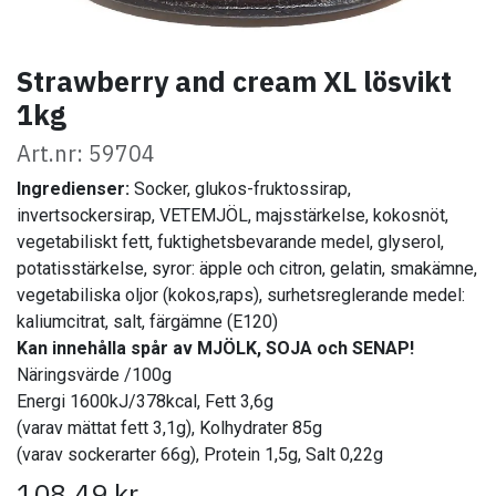
Strawberry and cream XL lösvikt
1kg
Art.nr: 59704
Ingredienser:
Socker, glukos-fruktossirap,
invertsockersirap, VETEMJÖL, majsstärkelse, kokosnöt,
vegetabiliskt fett, fuktighetsbevarande medel, glyserol,
potatisstärkelse, syror: äpple och citron, gelatin, smakämne,
vegetabiliska oljor (kokos,raps), surhetsreglerande medel:
kaliumcitrat, salt, färgämne (E120)
Kan innehålla spår av MJÖLK, SOJA och SENAP!
Näringsvärde /100g
Energi 1600kJ/378kcal, Fett 3,6g
(varav mättat fett 3,1g), Kolhydrater 85g
(varav sockerarter 66g), Protein 1,5g, Salt 0,22g
108,49
kr