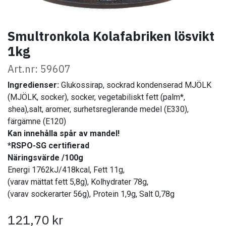
Smultronkola Kolafabriken lösvikt
1kg
Art.nr: 59607
Ingredienser:
Glukossirap, sockrad
kondenserad MJÖLK
(MJÖLK, socker), socker, vegetabiliskt fett (palm*,
shea),salt, aromer, surhetsreglerande medel (E330),
färgämne (E120)
Kan innehålla spår av mandel!
*RSPO-SG certifierad
Näringsvärde /100g
Energi 1762kJ/418kcal, Fett 11g,
(varav mättat fett 5,8g), Kolhydrater 78g,
(varav sockerarter 56g), Protein 1,9g, Salt 0,78g
121,70
kr