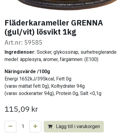
Fläderkarameller GRENNA
(gul/vit) lösvikt 1kg
Art.nr: 59585
Ingredienser:
Socker, glykossirap, surhetreglerande
medel: äpplesyra, aromer, färgämnen: (E100)
Näringsvärde /100g
Energi 1652kJ/395kcal, Fett 0g
(varav mättat fett 0g), Kolhydrater 94g
(varav sockerarter 94g), Protein 0g, Salt <0,1g
115,09
kr
Lägg till i varukorgen