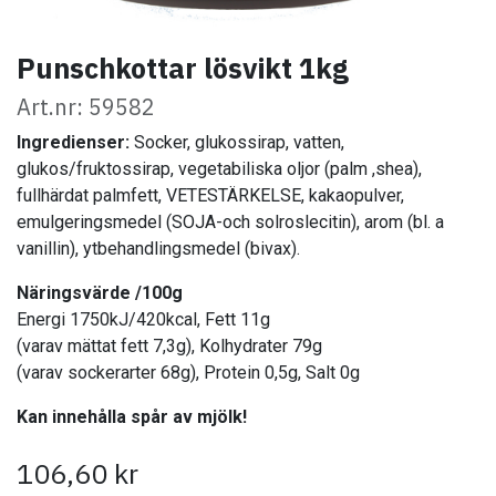
Punschkottar lösvikt 1kg
Art.nr: 59582
Ingredienser:
Socker, glukossirap, vatten,
glukos/fruktossirap, vegetabiliska oljor (palm ,shea),
fullhärdat palmfett, VETESTÄRKELSE, kakaopulver,
emulgeringsmedel (SOJA-och solroslecitin), arom (bl. a
vanillin), ytbehandlingsmedel (bivax).
Näringsvärde /100g
Energi 1750kJ/420kcal, Fett 11g
(varav mättat fett 7,3g), Kolhydrater 79g
(varav sockerarter 68g), Protein 0,5g, Salt 0g
Kan innehålla spår av mjölk!
106,60
kr