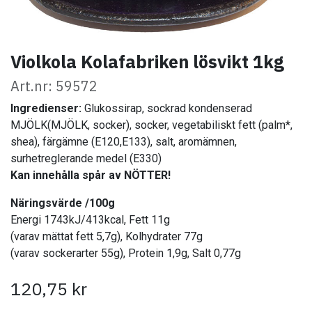
Violkola Kolafabriken lösvikt 1kg
Art.nr: 59572
Ingredienser:
Glukossirap, sockrad kondenserad
MJÖLK(MJÖLK, socker), socker, vegetabiliskt fett (palm*,
shea), färgämne (E120,E133), salt, aromämnen,
surhetreglerande medel (E330)
Kan innehålla spår av NÖTTER!
​
Näringsvärde /100g
Energi 1743kJ/413kcal, Fett 11g
(varav mättat fett 5,7g), Kolhydrater 77g
(varav sockerarter 55g), Protein 1,9g, Salt 0,77g
120,75
kr