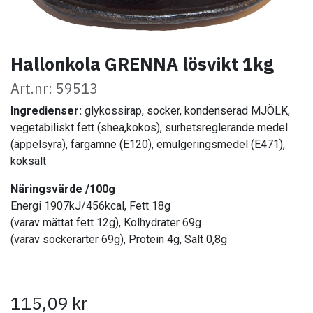
Hallonkola GRENNA lösvikt 1kg
Art.nr: 59513
Ingredienser:
glykossirap, socker, kondenserad MJÖLK,
vegetabiliskt fett (shea,kokos), surhetsreglerande medel
(äppelsyra), färgämne (E120), emulgeringsmedel (E471),
koksalt
​
Näringsvärde /100g
Energi 1907kJ/456kcal, Fett 18g
(varav mättat fett 12g), Kolhydrater 69g
(varav sockerarter 69g), Protein 4g, Salt 0,8g
115,09
kr