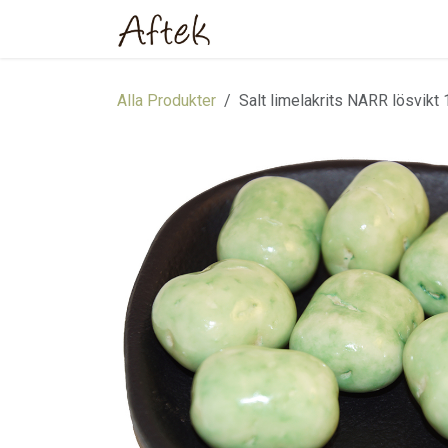
Hoppa till innehåll
Hem
Webbutik
Om oss
Alla Produkter
Salt limelakrits NARR lösvikt