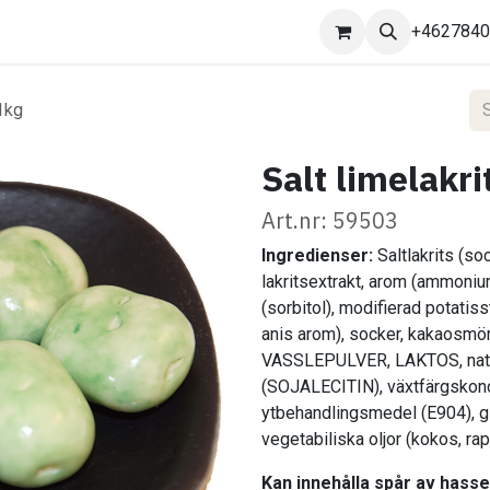
Kontakta oss
+462784
 1kg
Salt limelakr
Art.nr: 59503
Ingredienser:
Saltlakrits (s
lakritsextrakt, arom (ammonium
(sorbitol), modifierad potatiss
anis arom), socker, kakaosm
VASSLEPULVER, LAKTOS, natu
(SOJALECITIN), växtfärgskoncent
ytbehandlingsmedel (E904), gl
vegetabiliska oljor (kokos, rap
Kan innehålla spår av hasse