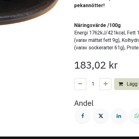
pekannötter!
Näringsvärde /100g
Energi 1762kJ/421kcal, Fett 
(varav mättat fett 9g), Kolhyd
(varav sockerarter 61g), Protei
183,02
kr
Lägg t
Andel