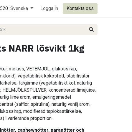
0520
Svenska
Logga in
Kontakta oss
its NARR lösvikt 1kg
ocker, melass, VETEMJÖL, glukossirap,
klorid), vegetabilisk kokosfett, stabilisator
tärkelse, färgämne (vegetabiliskt kol, naturlig
ör, HELMJÖLKSPULVER, koncentrerad limejuice,
rlig lime arom, emulgeringsmedel
rat (safflor, spirulina), naturlig vanilj arom,
ukossirap, modifierad tapiokastärkelse,
s) i varierande proportion.
lnötter, cashewnötter, paranötter och