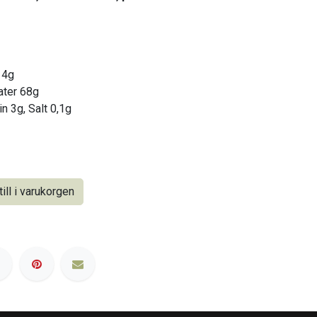
14g
rater 68g
n 3g, Salt 0,1g
ill i varukorgen