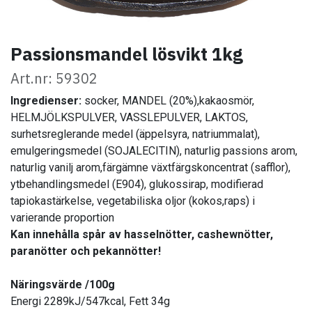
Passionsmandel lösvikt 1kg
Art.nr: 59302
Ingredienser:
socker, MANDEL (20%),kakaosmör,
HELMJÖLKSPULVER, VASSLEPULVER, LAKTOS,
surhetsreglerande medel (äppelsyra, natriummalat),
emulgeringsmedel (SOJALECITIN), naturlig passions arom,
naturlig vanilj arom,färgämne växtfärgskoncentrat (safflor),
ytbehandlingsmedel (E904), glukossirap, modifierad
tapiokastärkelse, vegetabiliska oljor (kokos,raps) i
varierande proportion
Kan innehålla spår av hasselnötter, cashewnötter,
paranötter och pekannötter!
Näringsvärde /100g
Energi 2289kJ/547kcal, Fett 34g