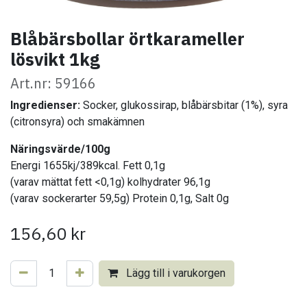
Blåbärsbollar örtkarameller
lösvikt 1kg
Art.nr: 59166
Ingredienser:
Socker, glukossirap, blåbärsbitar (1%), syra
(citronsyra) och smakämnen
Näringsvärde/100g
Energi 1655kj/389kcal. Fett 0,1g
(varav mättat fett <0,1g) kolhydrater 96,1g
(varav sockerarter 59,5g) Protein 0,1g, Salt 0g
156,60
kr
Lägg till i varukorgen