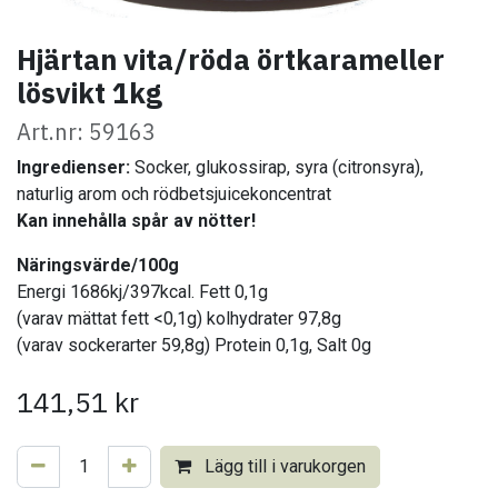
Hjärtan vita/röda örtkarameller
lösvikt 1kg
Art.nr: 59163
Ingredienser:
Socker, glukossirap, syra (citronsyra),
naturlig arom och rödbetsjuicekoncentrat
Kan innehålla spår av nötter!
Näringsvärde/100g
Energi 1686kj/397kcal. Fett 0,1g
(varav mättat fett <0,1g) kolhydrater 97,8g
(varav sockerarter 59,8g) Protein 0,1g, Salt 0g
141,51
kr
Lägg till i varukorgen