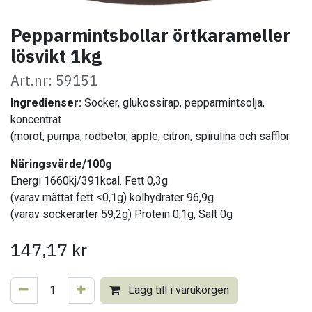
Pepparmintsbollar örtkarameller
lösvikt 1kg
Art.nr: 59151
Ingredienser:
Socker, glukossirap, pepparmintsolja,
koncentrat
(morot, pumpa, rödbetor, äpple, citron, spirulina och safflor
Näringsvärde/100g
Energi 1660kj/391kcal. Fett 0,3g
(varav mättat fett <0,1g) kolhydrater 96,9g
(varav sockerarter 59,2g) Protein 0,1g, Salt 0g
147,17
kr
Lägg till i varukorgen