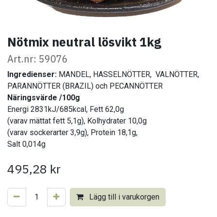
Nötmix neutral lösvikt 1kg
Art.nr: 59076
Ingredienser:
MANDEL, HASSELNÖTTER,
VALNÖTTER,
PARANNÖTTER (BRAZIL) och PECANNÖTTER
Näringsvärde /100g
Energi 2831kJ/685kcal, Fett 62,0g
(varav mättat fett 5,1g), Kolhydrater 10,0g
(varav sockerarter 3,9g), Protein 18,1g,
Salt 0,014g
495,28
kr
Lägg till i varukorgen