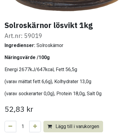
Solroskärnor lösvikt 1kg
Art.nr: 59019
Ingredienser:
Solroskärnor
Näringsvärde /100g
Energi 2677kJ/647kcal, Fett 56,5g
(varav mättat fett 6,6g), Kolhydrater 13,0g
(varav sockerarter 0,0g), Protein 18,0g, Salt 0g
52,83
kr
Lägg till i varukorgen