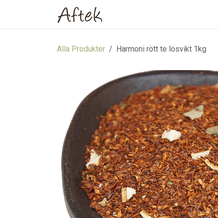
Hoppa till innehåll
Hem
Webbutik
Om oss
Alla Produkter
Harmoni rött te lösvikt 1kg