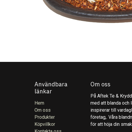
Användbara
Om oss
länkar
På Aftek Te & Kryddo
Hem
med att blanda och l
Om oss
inspirerar till varda
Produkter
företag,. Våra blandn
Köpvillkor
för att höja din sma
Kontakta oss