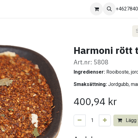
Kontakta oss
+462784
Harmoni rött t
Art.nr: 5808
Ingredienser:
Rooiboste, jor
Smaksättning:
Jordgubb, man
400,94
kr
Lägg t