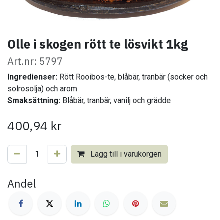
Olle i skogen rött te lösvikt 1kg
Art.nr: 5797
Ingredienser:
Rött Rooibos-te, blåbär, tranbär (socker och
solrosolja) och arom
Smaksättning:
Blåbär, tranbär, vanilj och grädde
400,94
kr
Lägg till i varukorgen
Andel