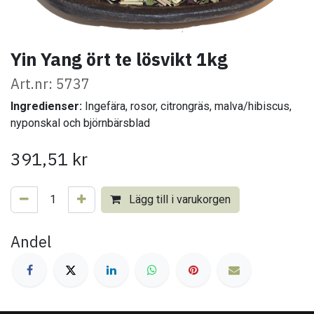
Yin Yang ört te lösvikt 1kg
Art.nr: 5737
Ingredienser:
Ingefära, rosor, citrongräs, malva/hibiscus,
nyponskal och björnbärsblad
391,51
kr
Lägg till i varukorgen
Andel