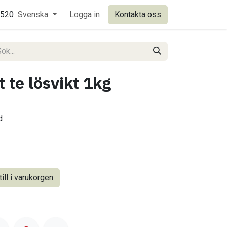
0520
Svenska
Logga in
Kontakta oss
 te lösvikt 1kg
d
ill i varukorgen