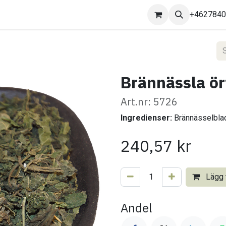
Kontakta oss
+462784
Brännässla ört
Art.nr: 5726
Ingredienser:
Brännässelbla
240,57
kr
Lägg t
Andel