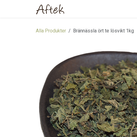
Hoppa till innehåll
Hem
Webbutik
Om oss
Alla Produkter
Brännässla ört te lösvikt 1kg