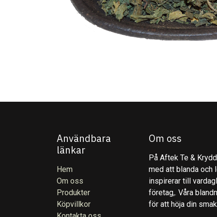
Användbara
Om oss
länkar
På Aftek Te & Kryddo
Hem
med att blanda och l
Om oss
inspirerar till varda
Produkter
företag,. Våra blandn
Köpvillkor
för att höja din sma
Kontakta oss