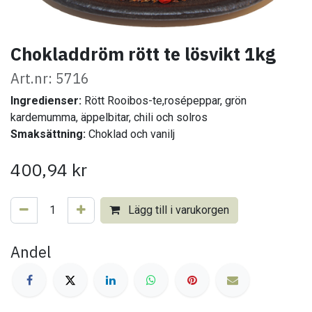
Chokladdröm rött te lösvikt 1kg
Art.nr: 5716
Ingredienser:
Rött Rooibos-te,rosépeppar, grön
kardemumma, äppelbitar, chili och solros
Smaksättning:
Choklad och vanilj
400,94
kr
Lägg till i varukorgen
Andel