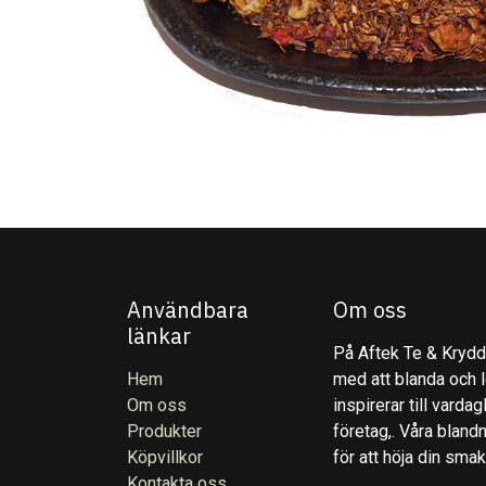
Användbara
Om oss
länkar
På Aftek Te & Kryddo
Hem
med att blanda och l
Om oss
inspirerar till varda
Produkter
företag,. Våra blandn
Köpvillkor
för att höja din sma
Kontakta oss