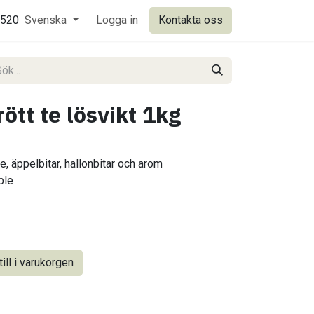
0520
Svenska
Logga in
Kontakta oss
ött te lösvikt 1kg
, äppelbitar, hallonbitar och arom
ple
ill i varukorgen