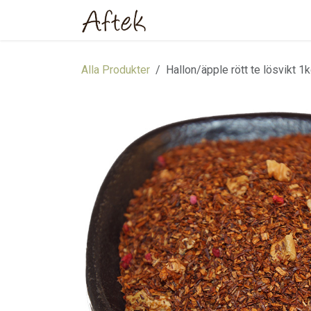
Hoppa till innehåll
Hem
Webbutik
Om oss
Alla Produkter
Hallon/äpple rött te lösvikt 1