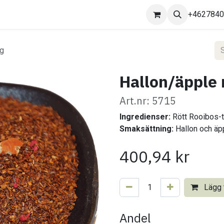
Kontakta oss
+462784
kg
Hallon/äpple r
Art.nr: 5715
Ingredienser:
Rött Rooibos-te
Smaksättning:
Hallon och äp
400,94
kr
Lägg t
Andel