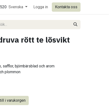
0520
Svenska
Logga in
Kontakta oss
ruva rött te lösvikt
, safflor, björnbärsblad och arom
och plommon
ill i varukorgen