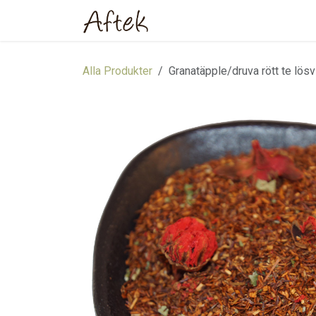
Hoppa till innehåll
Hem
Webbutik
Om oss
Alla Produkter
Granatäpple/druva rött te lösv