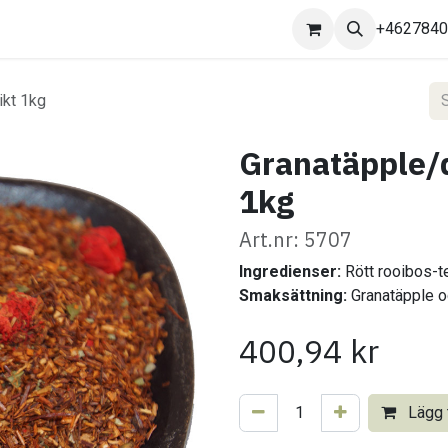
Kontakta oss
+462784
ikt 1kg
Granatäpple/d
1kg
Art.nr: 5707
Ingredienser:
Rött rooibos-te
Smaksättning:
Granatäpple 
400,94
kr
Lägg t