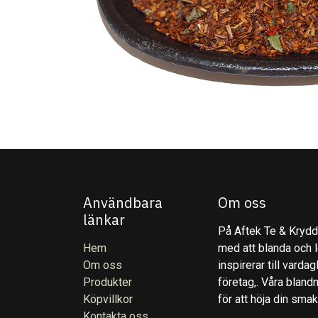
Användbara
Om oss
länkar
På Aftek Te & Kryddo
Hem
med att blanda och l
Om oss
inspirerar till varda
Produkter
företag,. Våra blandn
Köpvillkor
för att höja din sma
Kontakta oss