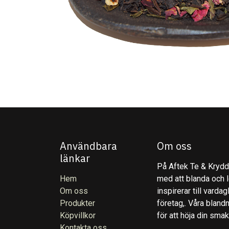
Användbara
Om oss
länkar
På Aftek Te & Kryddo
Hem
med att blanda och l
Om oss
inspirerar till varda
Produkter
företag,. Våra blandn
Köpvillkor
för att höja din sma
Kontakta oss