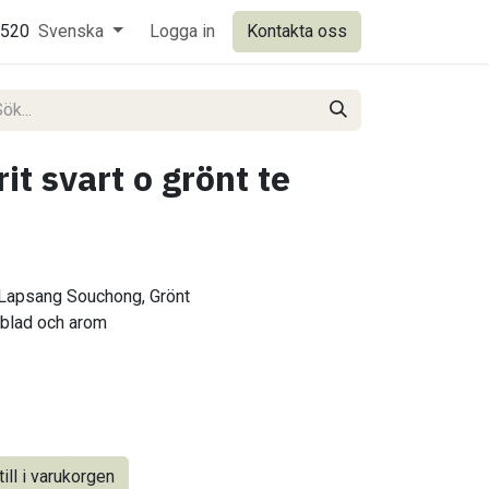
0520
Svenska
Logga in
Kontakta oss
it svart o grönt te
 Lapsang Souchong, Grönt
sblad och arom
ill i varukorgen