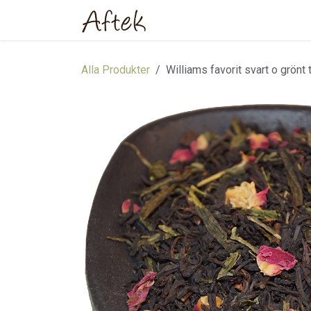
Hoppa till innehåll
Hem
Webbutik
Om oss
Alla Produkter
Williams favorit svart o grönt 