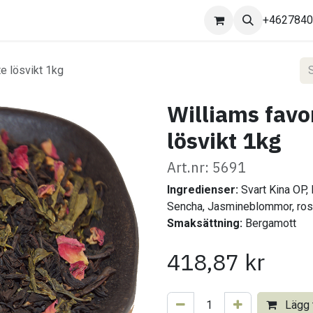
Kontakta oss
+462784
te lösvikt 1kg
Williams favor
lösvikt 1kg
Art.nr: 5691
Ingredienser:
Svart Kina OP,
Sencha, Jasmineblommor, ro
Smaksättning:
Bergamott
418,87
kr
Lägg t